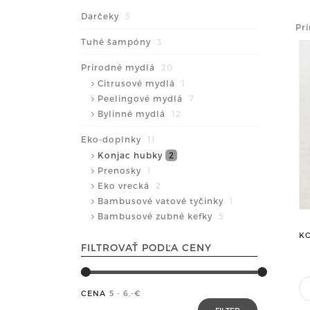
Darčeky
5
Prí
Tuhé šampóny
3
Prírodné mydlá
20
Citrusové mydlá
1
Peelingové mydlá
7
Bylinné mydlá
12
Eko-doplnky
11
Konjac hubky
2
Prenosky
1
Eko vrecká
2
Bambusové vatové tyčinky
1
Bambusové zubné kefky
5
K
FILTROVAŤ PODĽA CENY
CENA
5 - 6
,-€