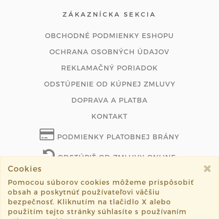
ZÁKAZNÍCKA SEKCIA
OBCHODNÉ PODMIENKY ESHOPU
OCHRANA OSOBNÝCH ÚDAJOV
REKLAMAČNÝ PORIADOK
ODSTÚPENIE OD KÚPNEJ ZMLUVY
DOPRAVA A PLATBA
KONTAKT
PODMIENKY PLATOBNEJ BRÁNY
ODSTÚPIŤ OD ZMLUVY ONLINE
Cookies
Pomocou súborov cookies môžeme prispôsobiť
obsah a poskytnúť používateľovi väčšiu
©2026 mydlica.sk všetky práva vyhradené.
bezpečnosť. Kliknutím na tlačidlo X alebo
použitím tejto stránky súhlasíte s používaním
Vytvorené systémom
sashe.sk